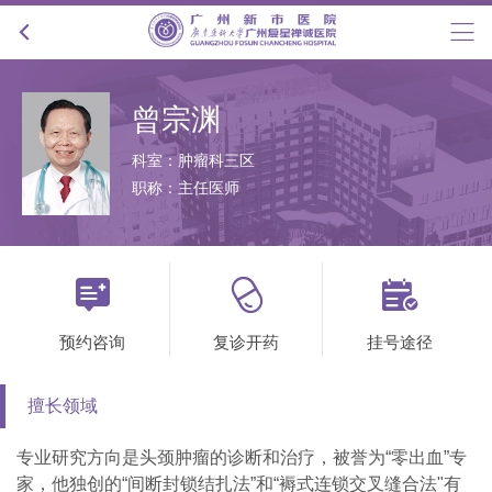
曾宗渊
科室：肿瘤科三区
职称：主任医师



预约咨询
复诊开药
挂号途径
擅长领域
专业研究方向是头颈肿瘤的诊断和治疗，被誉为“零出血”专
家，他独创的“间断封锁结扎法”和“褥式连锁交叉缝合法"有