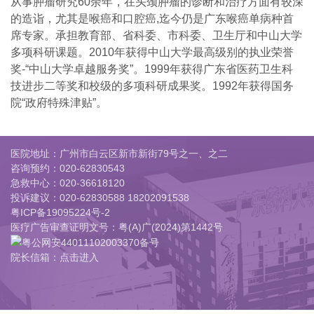
从事肿瘤研究60余年，在头颈肿瘤的诊断和治疗方面有较深
的造诣，尤其是喉癌和口腔癌,迄今仍是广东喉癌单病种首
席专家。承担教育部、省科委、市科委、卫生厅和中山大学
多项科研课题。2010年获得中山大学最高级别的执业荣誉
奖-“中山大学卓越服务奖”。1999年获得广东省医药卫生科
技进步二等奖和校级的多项科研成果奖。1992年获得国务
院“政府特殊津贴”。
医院地址：广州市白云区新市新街79号之一、之二
咨询预约：
020-62830543
急救中心：
020-36618120
投诉建议：
020-62830588 18202091538
粤ICP备19095224号-2
医疗广告审查证明文号：粤(A)广(2024)第1442号
粤公网安44011102003370备号
院长信箱：点击进入