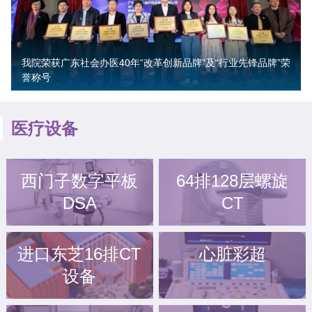
我院荣获广东社会办医40年“改革创新品牌”及“行业先锋品牌”荣
誉称号
医疗设备
西门子数字平板
64排128层螺旋
DSA
CT
进口东芝16排CT
心脏彩超
设备