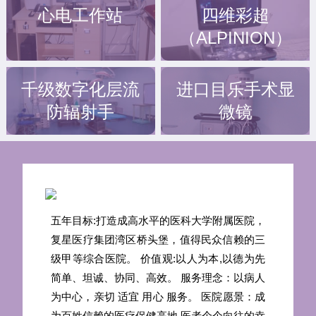
心电工作站
四维彩超
（ALPINION）
千级数字化层流
进口目乐手术显
防辐射手
微镜
五年目标:打造成高水平的医科大学附属医院，
复星医疗集团湾区桥头堡，值得民众信赖的三
级甲等综合医院。 价值观:以人为本,以德为先
简单、坦诚、协同、高效。 服务理念：以病人
为中心，亲切 适宜 用心 服务。 医院愿景：成
为百姓信赖的医疗保健高地,医者个个向往的幸