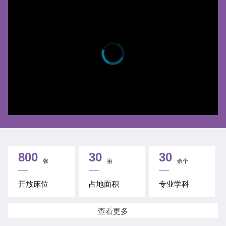
Error occured while playing，please make sure domain configuration https
certificate or enable cors(manifestLoadError)
Refresh
Retry
Diagnosis
code：
4009
uuid:
CAE31474-C794-4D36-AD32-6FBD54185B0D
requestId:
D60D5862-6241-47C8-A1DD-97BA6EE50DD
1
Time：
2026-08-06 05:09:58
800
30
30
张
亩
余个
开放床位
占地面积
专业学科
查看更多