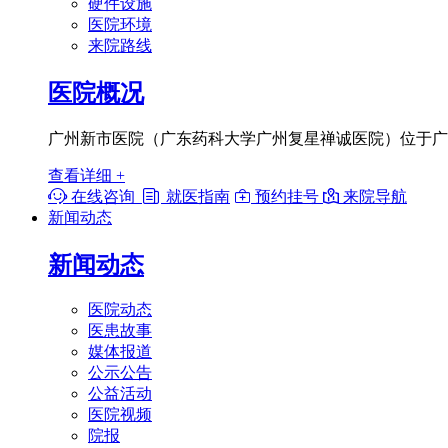
硬件设施
医院环境
来院路线
医院概况
广州新市医院（广东药科大学广州复星禅诚医院）位于广东
查看详细 +

在线咨询

就医指南

预约挂号

来院导航
新闻动态
新闻动态
医院动态
医患故事
媒体报道
公示公告
公益活动
医院视频
院报