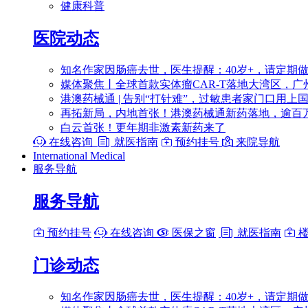
健康科普
医院动态
知名作家因肠癌去世，医生提醒：40岁+，请定期
媒体聚焦丨全球首款实体瘤CAR-T落地大湾区，广
港澳药械通 | 告别“打针难”，过敏患者家门口用上
再拓新局，内地首张！港澳药械通新药落地，逾百
白云首张！更年期非激素新药来了

在线咨询

就医指南

预约挂号

来院导航
International Medical
服务导航
服务导航

预约挂号

在线咨询

医保之窗

就医指南

楼
门诊动态
知名作家因肠癌去世，医生提醒：40岁+，请定期