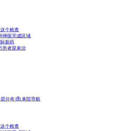
做这个检查
州禅医完成区域
国际新药
万患者迎来治
层分布

来院导航
做这个检查