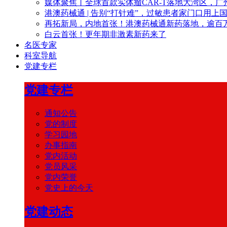
媒体聚焦丨全球首款实体瘤CAR-T落地大湾区，广
港澳药械通 | 告别“打针难”，过敏患者家门口用上
再拓新局，内地首张！港澳药械通新药落地，逾百
白云首张！更年期非激素新药来了
名医专家
科室导航
党建专栏
党建专栏
通知公告
党的制度
学习园地
办事指南
党内活动
党员风采
党内荣誉
党史上的今天
党建动态