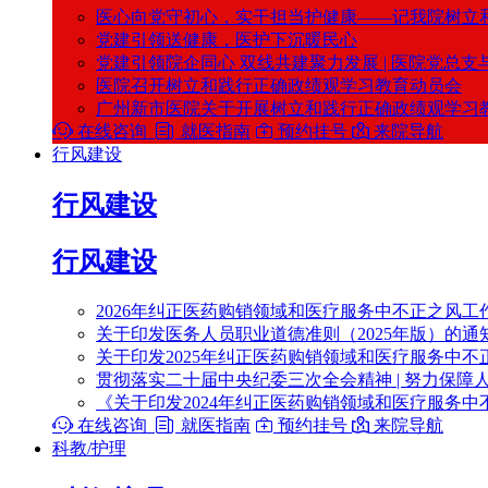
医心向党守初心，实干担当护健康——记我院树立
党建引领送健康，医护下沉暖民心
党建引领院企同心 双线共建聚力发展 | 医院党总
医院召开树立和践行正确政绩观学习教育动员会
广州新市医院关于开展树立和践行正确政绩观学习

在线咨询

就医指南

预约挂号

来院导航
行风建设
行风建设
行风建设
2026年纠正医药购销领域和医疗服务中不正之风工
关于印发医务人员职业道德准则（2025年版）的通
关于印发2025年纠正医药购销领域和医疗服务中不
贯彻落实二十届中央纪委三次全会精神 | 努力保障
《关于印发2024年纠正医药购销领域和医疗服务中

在线咨询

就医指南

预约挂号

来院导航
科教/护理