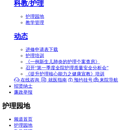
科教/护理
护理园地
教学管理
动态
进修申请表下载
护理培训
《一例新生儿肺炎的护理个案查房》
召开“第一季度全院护理质量安全分析会”
《提升护理核心能力之健康宣教》培训

在线咨询

就医指南

预约挂号

来院导航
招贤纳士
廉政举报
护理园地
频道首页
护理园地