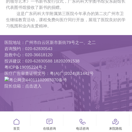
的领导艺术》一书新书发行仪式，广东药科大学图书馆安东副馆长
代表图书馆接收了新书的捐赠。
这是广东药科大学附属第三医院今年承办的第二次广州市卫
生继续教育活动，课程免费向医疗同行开放，展现了医院良好的学
习氛围和业内友爱精神。
医院地址：广州市白云区新市新街79号之一、之二
咨询预约：
020-62830543
急救中心：
020-36618120
投诉建议：
020-62830588 18202091538
粤ICP备19095224号-2
医疗广告审查证明文号：粤(A)广(2024)第1442号
粤公网安44011102003370备号
院长信箱：点击进入




首页
在线咨询
电话咨询
来院路线