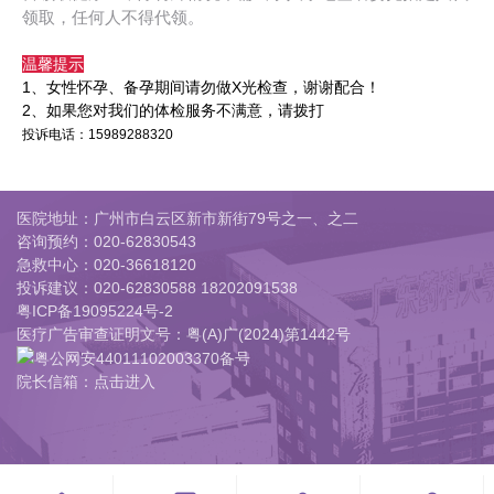
领取，任何人不得代领。
温馨提示
1、女性怀孕、备孕期间请勿做X光检查，谢谢配合！
2、如果您对我们的体检服务不满意，请拨打
投诉电话：15989288320
医院地址：广州市白云区新市新街79号之一、之二
咨询预约：
020-62830543
急救中心：
020-36618120
投诉建议：
020-62830588 18202091538
粤ICP备19095224号-2
医疗广告审查证明文号：粤(A)广(2024)第1442号
粤公网安44011102003370备号
院长信箱：点击进入