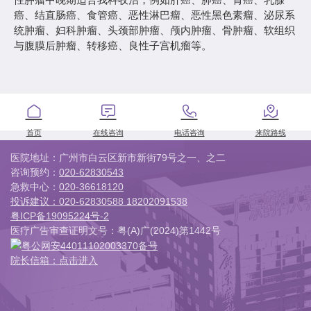
医院简介
癌、结直肠癌、食管癌、恶性淋巴瘤、恶性黑色素瘤、泌尿系
发展历程
统肿瘤、妇科肿瘤、头颈部肿瘤、颅内肿瘤、骨肿瘤、软组织
医院文化
与腹膜后肿瘤、转移癌、良性子宫机瘤等。
医院荣誉
医院环境
医疗设备




来院路线

首页
在线咨询
电话咨询
来院路线
新闻中心
院内新闻
医院地址：广州市白云区新市新街79号之一、之二
咨询预约：
020-62830543
公益行动
急救中心：
020-36618120
视频报道
投诉建议：
020-62830588 18202091538
媒体报道
粤ICP备19095224号-2
医保政策
医疗广告审查证明文号：粤(A)广(2024)第1442号
粤公网安44011102003370备号

International Medical
院长信箱：点击进入

患者服务
预约挂号