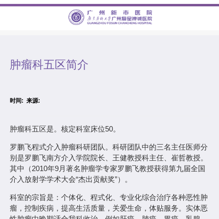
导航菜单
肿瘤科五区简介
在线咨询
时间: 来源:
来院路线
肿瘤科五区是。核定科室床位50。
罗鹏飞程式介入肿瘤科研团队。科研团队中的三名主任医师分
别是罗鹏飞南方介入学院院长、王健教授科主任、崔哲教授。
其中（2010年9月著名肿瘤学专家罗鹏飞教授获得第九届全国
医保专栏
介入放射学学术大会“杰出贡献奖”）。

医院首页
科室的宗旨是：个体化、程式化、专业化综合治疗各种恶性肿

医院概况
瘤，控制疾病，提高生活质量，关爱生命，体贴服务。实体恶
性肿瘤中晚期适合我科收治，例如肝癌、肺癌、胃癌、乳腺