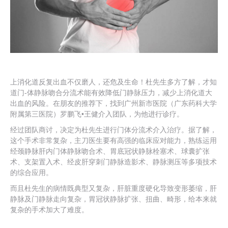
上消化道反复出血不仅磨人，还危及生命！杜先生多方了解，才知
道门-体静脉吻合分流术能有效降低门静脉压力，减少上消化道大
出血的风险。在朋友的推荐下，找到广州新市医院（广东药科大学
附属第三医院）罗鹏飞•王健介入团队，为他进行诊疗。
经过团队商讨，决定为杜先生进行门体分流术介入治疗。据了解，
这个手术非常复杂，主刀医生要有高强的临床应对能力，熟练运用
经颈静脉肝内门体静脉吻合术、胃底冠状静脉栓塞术、球囊扩张
术、支架置入术、经皮肝穿刺门静脉造影术、静脉测压等多项技术
的综合应用。
而且杜先生的病情既典型又复杂，肝脏重度硬化导致变形萎缩，肝
静脉及门静脉走向复杂，胃冠状静脉扩张、扭曲、畸形，给本来就
复杂的手术加大了难度。