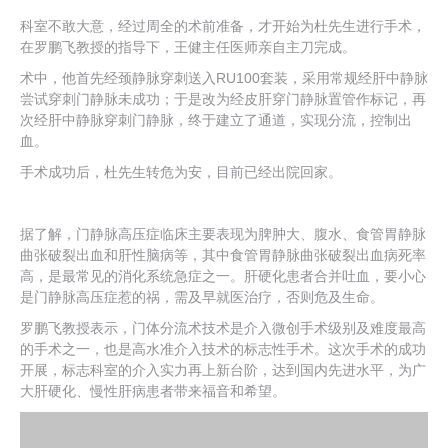
科室不敢大意，经过周全的术前准备，才开始为杜先生进行手术，
在罗鹏飞教授的指导下，王健主任医师亲自主刀完成。
术中，他首先经颈静脉穿刺送入RU100套装，采用常规经肝中静脉
尝试穿刺门静脉未成功；于是改为经皮肝穿门静脉置管作标记，再
次经肝中静脉穿刺门静脉，终于建立了通道，实现分流，控制出
血。
手术成功后，杜先生转危为安，目前已经出院回家。
据了解，门静脉高压症临床主要表现为脾肿大、腹水、食管胃静脉
曲张破裂出血和肝性脑病等，其中食管胃静脉曲张破裂出血病死率
高，是最常见的消化系统急症之一。肝硬化患者合并吐血，要小心
是门静脉高压症惹的祸，需及早就医治疗，否则危及生命。
罗鹏飞教授表示，门体分流术技术是介入微创手术级别及难度最高
的手术之一，也是高水准介入技术的标志性手术。这次手术的成功
开展，标志科室的介入实力再上新台阶，达到国内先进水平，为广
大肝硬化、慢性肝病患者带来福音和希望。