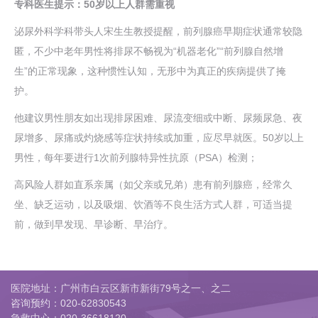
专科医生提示：50岁以上人群需重视
泌尿外科学科带头人宋生生教授提醒，前列腺癌早期症状通常较隐
匿，不少中老年男性将排尿不畅视为“机器老化”“前列腺自然增
生”的正常现象，这种惯性认知，无形中为真正的疾病提供了掩
护。
他建议男性朋友如出现排尿困难、尿流变细或中断、尿频尿急、夜
尿增多、尿痛或灼烧感等症状持续或加重，应尽早就医。50岁以上
男性，每年要进行1次前列腺特异性抗原（PSA）检测；
高风险人群如直系亲属（如父亲或兄弟）患有前列腺癌，经常久
坐、缺乏运动，以及吸烟、饮酒等不良生活方式人群，可适当提
前，做到早发现、早诊断、早治疗。
医院地址：广州市白云区新市新街79号之一、之二
咨询预约：
020-62830543