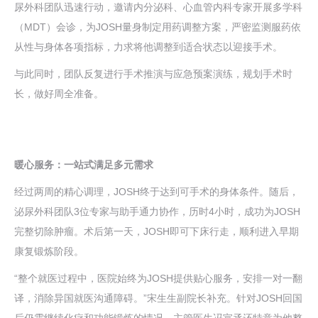
尿外科团队迅速行动，邀请内分泌科、心血管内科专家开展多学科
（MDT）会诊，为JOSH量身制定用药调整方案，严密监测服药依
从性与身体各项指标，力求将他调整到适合状态以迎接手术。
与此同时，团队反复进行手术推演与应急预案演练，规划手术时
长，做好周全准备。
暖心服务：一站式满足多元需求
经过两周的精心调理，JOSH终于达到可手术的身体条件。随后，
泌尿外科团队3位专家与助手通力协作，历时4小时，成功为JOSH
完整切除肿瘤。术后第一天，JOSH即可下床行走，顺利进入早期
康复锻炼阶段。
“整个就医过程中，医院始终为JOSH提供贴心服务，安排一对一翻
译，消除异国就医沟通障碍。”宋生生副院长补充。针对JOSH回国