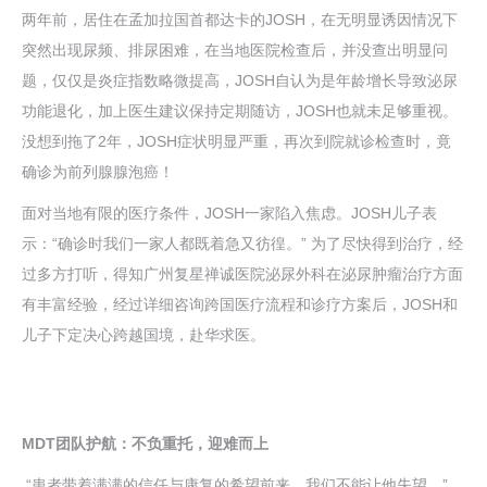
两年前，居住在孟加拉国首都达卡的JOSH，在无明显诱因情况下
突然出现尿频、排尿困难，在当地医院检查后，并没查出明显问
题，仅仅是炎症指数略微提高，JOSH自认为是年龄增长导致泌尿
功能退化，加上医生建议保持定期随访，JOSH也就未足够重视。
没想到拖了2年，JOSH症状明显严重，再次到院就诊检查时，竟
确诊为前列腺腺泡癌！
面对当地有限的医疗条件，JOSH一家陷入焦虑。JOSH儿子表
示：“确诊时我们一家人都既着急又彷徨。” 为了尽快得到治疗，经
过多方打听，得知广州复星禅诚医院泌尿外科在泌尿肿瘤治疗方面
有丰富经验，经过详细咨询跨国医疗流程和诊疗方案后，JOSH和
儿子下定决心跨越国境，赴华求医。
MDT团队护航：不负重托，迎难而上
“患者带着满满的信任与康复的希望前来，我们不能让他失望。”