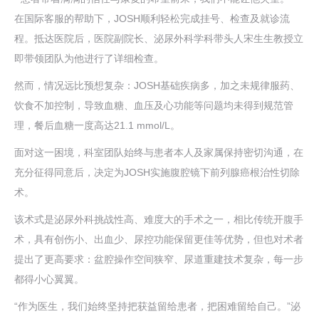
在国际客服的帮助下，JOSH顺利轻松完成挂号、检查及就诊流
程。抵达医院后，医院副院长、泌尿外科学科带头人宋生生教授立
即带领团队为他进行了详细检查。
然而，情况远比预想复杂：JOSH基础疾病多，加之未规律服药、
饮食不加控制，导致血糖、血压及心功能等问题均未得到规范管
理，餐后血糖一度高达21.1 mmol/L。
面对这一困境，科室团队始终与患者本人及家属保持密切沟通，在
充分征得同意后，决定为JOSH实施腹腔镜下前列腺癌根治性切除
术。
该术式是泌尿外科挑战性高、难度大的手术之一，相比传统开腹手
术，具有创伤小、出血少、尿控功能保留更佳等优势，但也对术者
提出了更高要求：盆腔操作空间狭窄、尿道重建技术复杂，每一步
都得小心翼翼。
“作为医生，我们始终坚持把获益留给患者，把困难留给自己。”泌