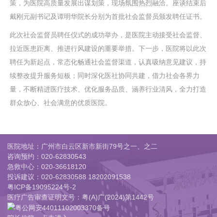
策，为医院高质量发展出谋划策，现场氛围热烈融洽。座谈结束后
戴刚元副书记及谭明华院长分别为首批社会监督员颁发聘任证书。
此次社会监督员聘任仪式的成功举办，是医院主动接受社会监督、
拉近医患距离、推进行风建设的重要举措。下一步，医院将以此次
聘任为新起点，常态化畅通社会监督渠道，认真吸纳意见建议，持
续整改提升服务短板；同时深化医社协同共建，借力社会各界力
量，不断精进医疗技术、优化服务品质、涵养行业清风，全力打造
群众放心、社会满意的优质医院。
医院地址：广州市白云区新市新街79号之一、之二
咨询预约：
020-62830543
急救中心：
020-36618120
投诉建议：
020-62830588 18202091538
粤ICP备19095224号-2
医疗广告审查证明文号：粤(A)广(2024)第1442号
粤公网安44011102003370备号