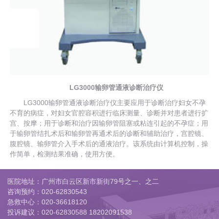
LG3000输卵管通液诊断治疗仪
LG3000输卵管通液诊断治疗仪主要应用于诊断治疗妇女不孕
不育的病症，对妇女官腔容积进行临床测量、诊断并对患者进行扩
宫、按摩；用于诊断和治疗因输卵管阻塞或粘连引起的不孕症；用
于输卵管结扎术后和输卵管再通术后的诊断和辅助治疗，宫腔镜、
腹腔镜、输卵管介入手术后的通液治疗。该系统由计算机控制，操
作简单，检测结果准确，使用方便。
医院地址：广州市白云区新市新街79号之一、之二
咨询预约：
020-62830543
急救中心：
020-36618120
投诉建议：
020-62830588 18202091538