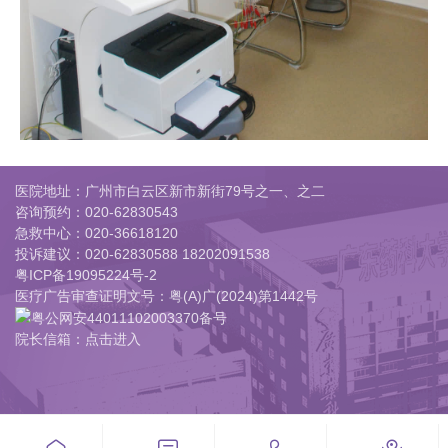
医院地址：广州市白云区新市新街79号之一、之二
咨询预约：
020-62830543
急救中心：
020-36618120
投诉建议：
020-62830588 18202091538
粤ICP备19095224号-2
医疗广告审查证明文号：粤(A)广(2024)第1442号
粤公网安44011102003370备号
院长信箱：点击进入