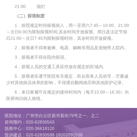
21:00 熄灯
（二）探视制度
1．按照规定时间探视病人，周一至周六7:45～10:00、21:00
～次日6:00为限制探视时间,其余时间开放探视。周日及法定节假
日21:00～次日7:45为限制探视时间，其余时间开放探视。
2．探视者不得将被褥、电器、躺椅等用品及宠物带入院内。
3．探视者不得在院内留宿。
4．探视人员的交通工具应停放在规定的区域内。
5．探视者应遵守医院有关规定，听从医务人员劝导，尽量减
少对其他病员休养的影响，不得擅自翻阅病历和其他医护记录。
6．来访家属可在规定的接待时间内（每天15:00～16:30）向
医师询问病人病情。
医院地址：广州市白云区新市新街79号之一、之二
咨询预约：
020-62830543
急救中心：
020-36618120
投诉建议：
020-62830588 18202091538