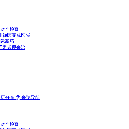
做这个检查
州禅医完成区域
国际新药
万患者迎来治
层分布

来院导航
做这个检查