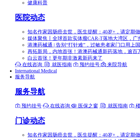
健康科普
医院动态
知名作家因肠癌去世，医生提醒：40岁+，请定期
媒体聚焦丨全球首款实体瘤CAR-T落地大湾区，广
港澳药械通 | 告别“打针难”，过敏患者家门口用上
再拓新局，内地首张！港澳药械通新药落地，逾百
白云首张！更年期非激素新药来了

在线咨询

就医指南

预约挂号

来院导航
International Medical
服务导航
服务导航

预约挂号

在线咨询

医保之窗

就医指南

楼
门诊动态
知名作家因肠癌去世，医生提醒：40岁+，请定期