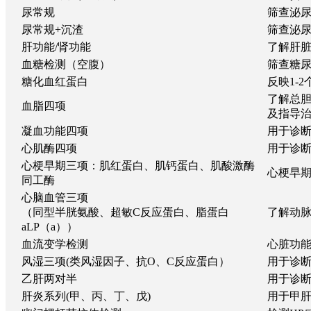
尿常规
筛查泌
尿常规+沉渣
筛查泌
肝功能/肾功能
了解肝脏
血糖检测（空腹）
筛查糖
糖化血红蛋白
反映1-
了解总
血脂四项
及指导
凝血功能四项
用于诊
心肌酶四项
用于诊
心梗早期三项：肌红蛋白、肌钙蛋白、肌酸激酶
心梗早
同工酶
心脑血管三项
（同型半胱氨酸、超敏C反应蛋白、脂蛋白
了解动
aLP（a））
血流变学检测
心脏功
风湿三项(类风湿因子、抗O、C反应蛋白）
用于诊
乙肝两对半
用于诊
肝炎系列(甲、丙、丁、戊)
用于甲