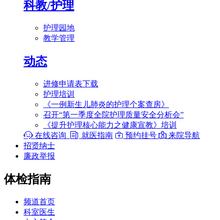
科教/护理
护理园地
教学管理
动态
进修申请表下载
护理培训
《一例新生儿肺炎的护理个案查房》
召开“第一季度全院护理质量安全分析会”
《提升护理核心能力之健康宣教》培训

在线咨询

就医指南

预约挂号

来院导航
招贤纳士
廉政举报
体检指南
频道首页
科室医生