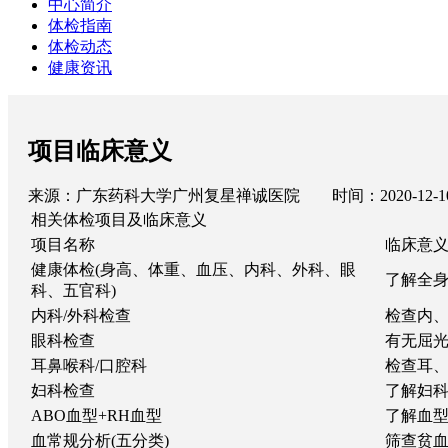
中心简介
体检指南
体检动态
健康资讯
项目临床意义
来源：广东药科大学广州复星禅诚医院 时间：2020-12-10 1
相关体检项目及临床意义
项目名称
临床意
健康体检(身高、体重、血压、内科、外科、眼
了解全
科、五官科)
内科/外科检查
检查内
眼科检查
有无屈
耳鼻喉科/口腔科
检查耳
妇科检查
了解妇
ABO血型+RH血型
了解血
血常规分析(五分类)
筛查贫