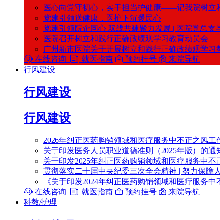
医心向党守初心，实干担当护健康——记我院树立
党建引领送健康，医护下沉暖民心
党建引领院企同心 双线共建聚力发展 | 医院党总
医院召开树立和践行正确政绩观学习教育动员会
广州新市医院关于开展树立和践行正确政绩观学习

在线咨询

就医指南

预约挂号

来院导航
行风建设
行风建设
行风建设
2026年纠正医药购销领域和医疗服务中不正之风工
关于印发医务人员职业道德准则（2025年版）的通
关于印发2025年纠正医药购销领域和医疗服务中不
贯彻落实二十届中央纪委三次全会精神 | 努力保障
《关于印发2024年纠正医药购销领域和医疗服务中

在线咨询

就医指南

预约挂号

来院导航
科教/护理