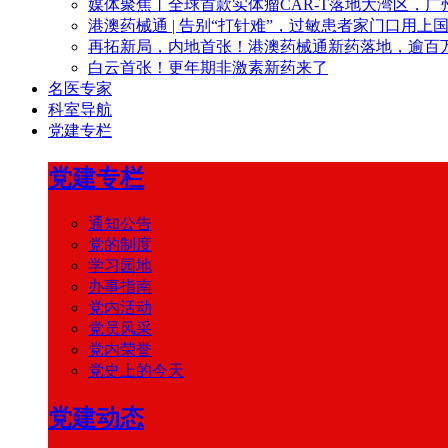
媒体聚焦丨全球首款实体瘤CAR-T落地大湾区，广
港澳药械通 | 告别“打针难”，过敏患者家门口用上
再拓新局，内地首张！港澳药械通新药落地，逾百
白云首张！更年期非激素新药来了
名医专家
科室导航
党建专栏
党建专栏
通知公告
党的制度
学习园地
办事指南
党内活动
党员风采
党内荣誉
党史上的今天
党建动态