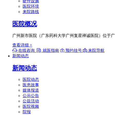
硬件设施
医院环境
来院路线
医院概况
广州新市医院（广东药科大学广州复星禅诚医院）位于广东
查看详细 +

在线咨询

就医指南

预约挂号

来院导航
新闻动态
新闻动态
医院动态
医患故事
媒体报道
公示公告
公益活动
医院视频
院报