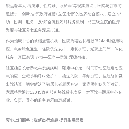
聚焦老年人“看病难、住院难、照护弱”等现实痛点，医院与新市街
道携手，创新推行“政府监管+医院托管”的医养结合模式，建立“求
助—协调—服务—反馈”全流程闭环服务机制，将三级医院的医疗
资源与社区养老服务深度打通。
作为颐康中心的承继运营机构，医院为辖区长者提供24小时健康响
应、急诊绿色通道、住院优先安排、康复护理、送药上门等一体化
服务，真正实现“养老—医疗—康复”无缝衔接。
辖区独居长者黎叔突发疾病时，颐康中心第一时间联动医院启动应
急响应，全程协助呼叫救护车、接送入院、手续办理、住院陪护及
出院结算，切实解决了独居长者就医奔波、家庭照护缺失等难题。
家属特意通过12345政务服务热线致电表扬，对医院与颐康中心专
业、负责、暖心的服务表示由衷感谢。
暖心上门照料：破解出行难题 提升生活品质