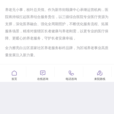
养老无小事，枝叶总关情。作为新市街颐康中心承继运营机构，医
院将持续扛起医养结合服务责任，以三级综合医院专业医疗资源为
支撑，深化医养融合、强化全周期照护，不断优化服务流程、拓展
服务场景，精准对接辖区长者健康与养老刚需，以更专业的医疗保
障、更暖心的养老服务，守护长者安康幸福，
全力擦亮白云区居家社区养老服务标杆品牌，为区域养老事业高质
量发展注入新力量。




医院地址：广州市白云区新市新街79号之一、之二
首页
在线咨询
电话咨询
来院路线
咨询预约：
020-62830543
急救中心：
020-36618120
投诉建议：
020-62830588 18202091538
粤ICP备19095224号-2
医疗广告审查证明文号：粤(A)广(2024)第1442号
粤公网安44011102003370备号